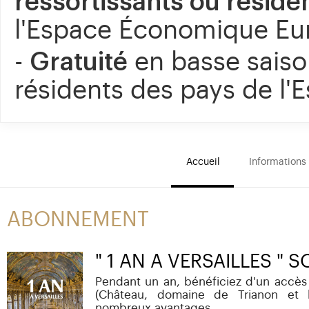
ressortissants ou réside
l'Espace Économique Eu
-
Gratuité
en basse saiso
résidents des pays de l
Accueil
Informations
ABONNEMENT
" 1 AN A VERSAILLES " 
Pendant un an, bénéficiez d'un accès 
(Château, domaine de Trianon et l
nombreux avantages.