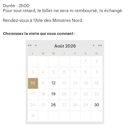
Durée : 2h00
Pour tout retard, le billet ne sera ni remboursé, ni échangé.
Rendez-vous à l'Aile des Ministres Nord
Choisissez la visite qui vous convient :
<<
<
>
>>
Août 2026
L
M
M
J
V
S
D
1
2
3
4
5
6
7
8
9
10
11
12
13
14
15
16
17
18
19
20
21
22
23
24
25
26
27
28
29
30
31