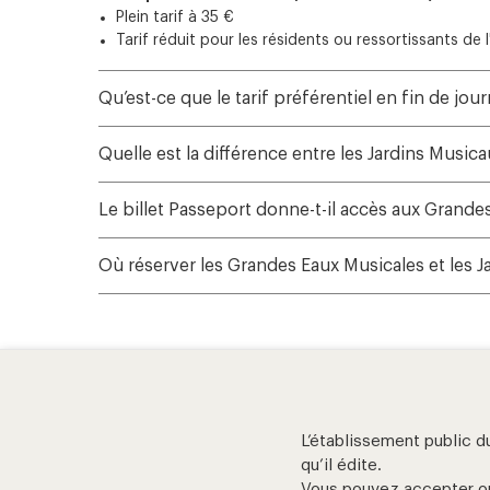
Plein tarif à 35 €
Tarif réduit pour les résidents ou ressortissants de 
Qu’est-ce que le tarif préférentiel en fin de jour
Quelle est la différence entre les Jardins Musi
Le billet Passeport donne-t-il accès aux Grand
Où réserver les Grandes Eaux Musicales et les J
L’établissement public d
aide et contact
qu’il édite.
Vous pouvez accepter ou 