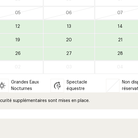
05
06
07
12
13
14
19
20
21
26
27
28
02
03
04
Grandes Eaux
Spectacle
Non dis
Nocturnes
équestre
réserva
curité supplémentaires sont mises en place.