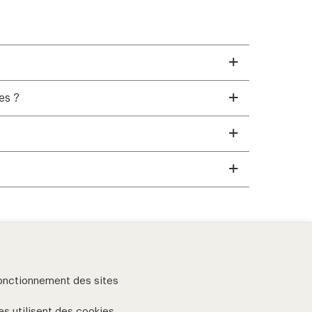
es ?
fonctionnement des sites
eries
es
utilisent des cookies