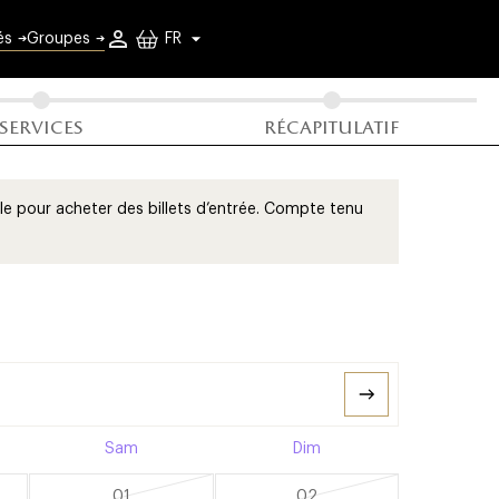
elle
és
Groupes
ailles
services
récapitulatif
ielle pour acheter des billets d’entrée. Compte tenu
Sam
Dim
01
02