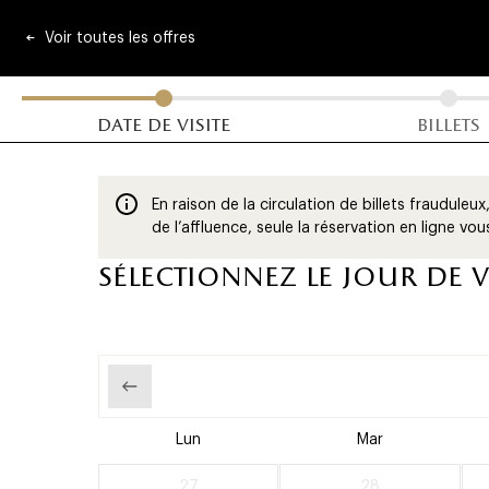
bil
Skip
menu
Panneau de gestion des cookies
to
Voir toutes les offres
-
main
content
du ch
main
date de visite
billets
En raison de la circulation de billets frauduleu
de l’affluence, seule la réservation en ligne vo
sélectionnez le jour de v
Lun
Mar
27
28