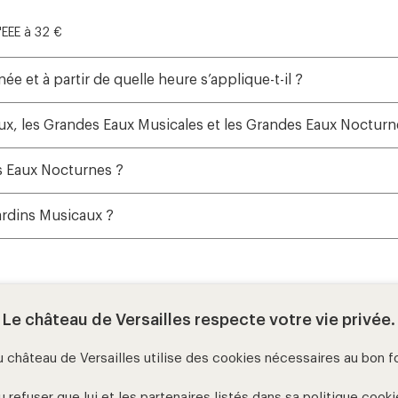
l'EEE à 32 €
née et à partir de quelle heure s’applique-t-il ?
caux, les Grandes Eaux Musicales et les Grandes Eaux Nocturn
es Eaux Nocturnes ?
ardins Musicaux ?
Le château de Versailles respecte votre vie privée.
u château de Versailles utilise des cookies nécessaires au bon 
autres billett
refuser que lui et les partenaires listés dans sa
politique cooki