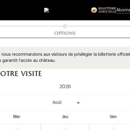
letterie offici
Abonn
âteau de vers
options
x, nous recommandons aux visiteurs de privilégier la billetterie offic
us garantit l’accès au château.
otre visite
Mer
Jeu
Ven
29
30
31