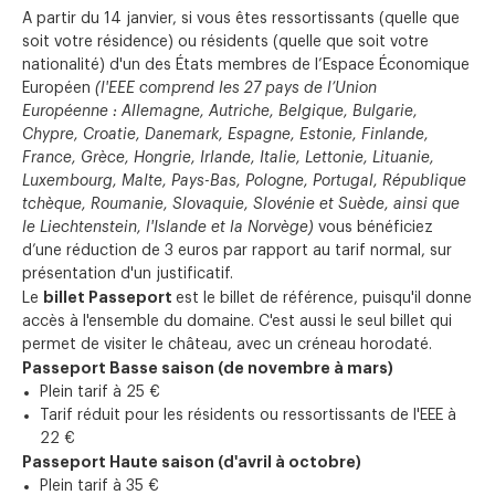
A partir du 14 janvier, si vous êtes ressortissants (quelle que
soit votre résidence) ou résidents (quelle que soit votre
nationalité) d'un des États membres de l’Espace Économique
Européen
(l'EEE comprend les 27 pays de l’Union
Européenne : Allemagne, Autriche, Belgique, Bulgarie,
Chypre, Croatie, Danemark, Espagne, Estonie, Finlande,
France, Grèce, Hongrie, Irlande, Italie, Lettonie, Lituanie,
Luxembourg, Malte, Pays-Bas, Pologne, Portugal, République
tchèque, Roumanie, Slovaquie, Slovénie et Suède, ainsi que
le Liechtenstein, l'Islande et la Norvège)
vous bénéficiez
d’une réduction de 3 euros par rapport au tarif normal, sur
présentation d'un justificatif.
billet Passeport
Le
est le billet de référence, puisqu'il donne
accès à l'ensemble du domaine. C'est aussi le seul billet qui
permet de visiter le château, avec un créneau horodaté.
Passeport Basse saison (de novembre à mars)
Plein tarif à 25 €
Tarif réduit pour les résidents ou ressortissants de l'EEE à
22 €
Passeport Haute saison (d'avril à octobre)
Plein tarif à 35 €