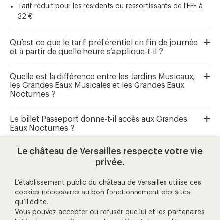
Tarif réduit pour les résidents ou ressortissants de l'EEE à
32 €
Qu’est-ce que le tarif préférentiel en fin de journée
et à partir de quelle heure s’applique-t-il ?
Quelle est la différence entre les Jardins Musicaux,
les Grandes Eaux Musicales et les Grandes Eaux
Nocturnes ?
Le billet Passeport donne-t-il accès aux Grandes
Eaux Nocturnes ?
Le château de Versailles respecte votre vie
Où réserver les Grandes Eaux Musicales et les
privée.
Jardins Musicaux ?
L’établissement public du château de Versailles utilise des
cookies nécessaires au bon fonctionnement des sites
qu’il édite.
aide et contact
Vous pouvez accepter ou refuser que lui et les partenaires