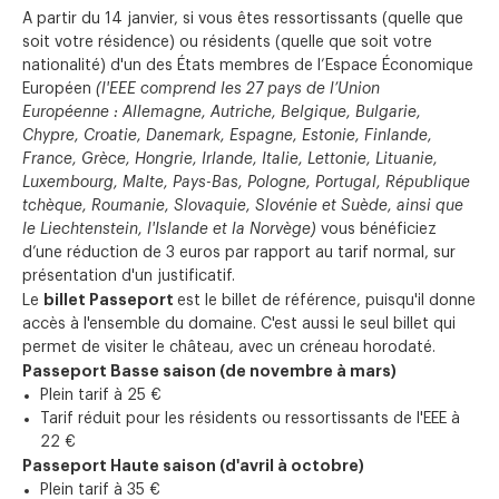
A partir du 14 janvier, si vous êtes ressortissants (quelle que
soit votre résidence) ou résidents (quelle que soit votre
nationalité) d'un des États membres de l’Espace Économique
Européen
(l'EEE comprend les 27 pays de l’Union
Européenne : Allemagne, Autriche, Belgique, Bulgarie,
Chypre, Croatie, Danemark, Espagne, Estonie, Finlande,
France, Grèce, Hongrie, Irlande, Italie, Lettonie, Lituanie,
Luxembourg, Malte, Pays-Bas, Pologne, Portugal, République
tchèque, Roumanie, Slovaquie, Slovénie et Suède, ainsi que
le Liechtenstein, l'Islande et la Norvège)
vous bénéficiez
d’une réduction de 3 euros par rapport au tarif normal, sur
présentation d'un justificatif.
billet Passeport
Le
est le billet de référence, puisqu'il donne
accès à l'ensemble du domaine. C'est aussi le seul billet qui
permet de visiter le château, avec un créneau horodaté.
Passeport Basse saison (de novembre à mars)
Plein tarif à 25 €
Tarif réduit pour les résidents ou ressortissants de l'EEE à
22 €
Passeport Haute saison (d'avril à octobre)
Plein tarif à 35 €