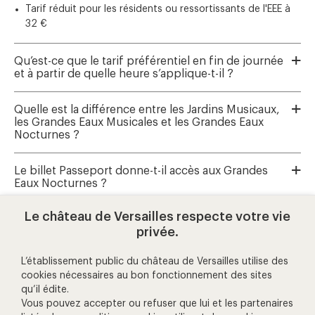
Tarif réduit pour les résidents ou ressortissants de l'EEE à
32 €
Qu’est-ce que le tarif préférentiel en fin de journée
et à partir de quelle heure s’applique-t-il ?
Quelle est la différence entre les Jardins Musicaux,
les Grandes Eaux Musicales et les Grandes Eaux
Nocturnes ?
Le billet Passeport donne-t-il accès aux Grandes
Eaux Nocturnes ?
Le château de Versailles respecte votre vie
Où réserver les Grandes Eaux Musicales et les
privée.
Jardins Musicaux ?
L’établissement public du château de Versailles utilise des
cookies nécessaires au bon fonctionnement des sites
qu’il édite.
aide et contact
Vous pouvez accepter ou refuser que lui et les partenaires