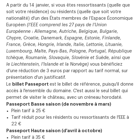
A partir du 14 janvier, si vous êtes ressortissants (quelle que
soit votre résidence) ou résidents (quelle que soit votre
nationalité) d'un des États membres de l’Espace Économique
Européen
(l'EEE comprend les 27 pays de l’Union
Européenne : Allemagne, Autriche, Belgique, Bulgarie,
Chypre, Croatie, Danemark, Espagne, Estonie, Finlande,
France, Grèce, Hongrie, Irlande, Italie, Lettonie, Lituanie,
Luxembourg, Malte, Pays-Bas, Pologne, Portugal, République
tchèque, Roumanie, Slovaquie, Slovénie et Suède, ainsi que
le Liechtenstein, l'Islande et la Norvège)
vous bénéficiez
d’une réduction de 3 euros par rapport au tarif normal, sur
présentation d'un justificatif.
billet Passeport
Le
est le billet de référence, puisqu'il donne
accès à l'ensemble du domaine. C'est aussi le seul billet qui
permet de visiter le château, avec un créneau horodaté.
Passeport Basse saison (de novembre à mars)
Plein tarif à 25 €
Tarif réduit pour les résidents ou ressortissants de l'EEE à
22 €
Passeport Haute saison (d'avril à octobre)
Plein tarif à 35 €