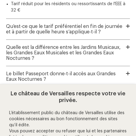
Tarif réduit pour les résidents ou ressortissants de l'EEE à
32 €
Qu’est-ce que le tarif préférentiel en fin de journée
et à partir de quelle heure s’applique-t-il ?
Quelle est la différence entre les Jardins Musicaux,
les Grandes Eaux Musicales et les Grandes Eaux
Nocturnes ?
Le billet Passeport donne-t-il accès aux Grandes
Eaux Nocturnes ?
Le château de Versailles respecte votre vie
Où réserver les Grandes Eaux Musicales et les
privée.
Jardins Musicaux ?
L’établissement public du château de Versailles utilise des
cookies nécessaires au bon fonctionnement des sites
qu’il édite.
aide et contact
Vous pouvez accepter ou refuser que lui et les partenaires