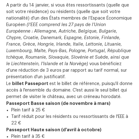
A partir du 14 janvier, si vous êtes ressortissants (quelle que
soit votre résidence) ou résidents (quelle que soit votre
nationalité) d'un des États membres de l’Espace Économique
Européen
(l'EEE comprend les 27 pays de l’Union
Européenne : Allemagne, Autriche, Belgique, Bulgarie,
Chypre, Croatie, Danemark, Espagne, Estonie, Finlande,
France, Grèce, Hongrie, Irlande, Italie, Lettonie, Lituanie,
Luxembourg, Malte, Pays-Bas, Pologne, Portugal, République
tchèque, Roumanie, Slovaquie, Slovénie et Suède, ainsi que
le Liechtenstein, l'Islande et la Norvège)
vous bénéficiez
d’une réduction de 3 euros par rapport au tarif normal, sur
présentation d'un justificatif.
billet Passeport
Le
est le billet de référence, puisqu'il donne
accès à l'ensemble du domaine. C'est aussi le seul billet qui
permet de visiter le château, avec un créneau horodaté.
Passeport Basse saison (de novembre à mars)
Plein tarif à 25 €
Tarif réduit pour les résidents ou ressortissants de l'EEE à
22 €
Passeport Haute saison (d'avril à octobre)
Plein tarif à 35 €