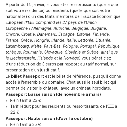
A partir du 14 janvier, si vous êtes ressortissants (quelle que
soit votre résidence) ou résidents (quelle que soit votre
nationalité) d'un des États membres de l’Espace Économique
Européen
(l'EEE comprend les 27 pays de l’Union
Européenne : Allemagne, Autriche, Belgique, Bulgarie,
Chypre, Croatie, Danemark, Espagne, Estonie, Finlande,
France, Grèce, Hongrie, Irlande, Italie, Lettonie, Lituanie,
Luxembourg, Malte, Pays-Bas, Pologne, Portugal, République
tchèque, Roumanie, Slovaquie, Slovénie et Suède, ainsi que
le Liechtenstein, l'Islande et la Norvège)
vous bénéficiez
d’une réduction de 3 euros par rapport au tarif normal, sur
présentation d'un justificatif.
billet Passeport
Le
est le billet de référence, puisqu'il donne
accès à l'ensemble du domaine. C'est aussi le seul billet qui
permet de visiter le château, avec un créneau horodaté.
Passeport Basse saison (de novembre à mars)
Plein tarif à 25 €
Tarif réduit pour les résidents ou ressortissants de l'EEE à
22 €
Passeport Haute saison (d'avril à octobre)
Plein tarif à 35 €