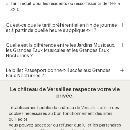
Tarif réduit pour les résidents ou ressortissants de l'EEE à
32 €
Qu’est-ce que le tarif préférentiel en fin de journée
et à partir de quelle heure s’applique-t-il ?
Quelle est la différence entre les Jardins Musicaux,
les Grandes Eaux Musicales et les Grandes Eaux
Nocturnes ?
Le billet Passeport donne-t-il accès aux Grandes
Eaux Nocturnes ?
Le château de Versailles respecte votre vie
Où réserver les Grandes Eaux Musicales et les
privée.
Jardins Musicaux ?
L’établissement public du château de Versailles utilise des
cookies nécessaires au bon fonctionnement des sites
qu’il édite.
aide et contact
Vous pouvez accepter ou refuser que lui et les partenaires