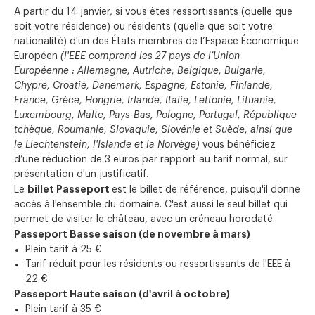
A partir du 14 janvier, si vous êtes ressortissants (quelle que
soit votre résidence) ou résidents (quelle que soit votre
nationalité) d'un des États membres de l’Espace Économique
Européen
(l'EEE comprend les 27 pays de l’Union
Européenne : Allemagne, Autriche, Belgique, Bulgarie,
Chypre, Croatie, Danemark, Espagne, Estonie, Finlande,
France, Grèce, Hongrie, Irlande, Italie, Lettonie, Lituanie,
Luxembourg, Malte, Pays-Bas, Pologne, Portugal, République
tchèque, Roumanie, Slovaquie, Slovénie et Suède, ainsi que
le Liechtenstein, l'Islande et la Norvège)
vous bénéficiez
d’une réduction de 3 euros par rapport au tarif normal, sur
présentation d'un justificatif.
billet Passeport
Le
est le billet de référence, puisqu'il donne
accès à l'ensemble du domaine. C'est aussi le seul billet qui
permet de visiter le château, avec un créneau horodaté.
Passeport Basse saison (de novembre à mars)
Plein tarif à 25 €
Tarif réduit pour les résidents ou ressortissants de l'EEE à
22 €
Passeport Haute saison (d'avril à octobre)
Plein tarif à 35 €