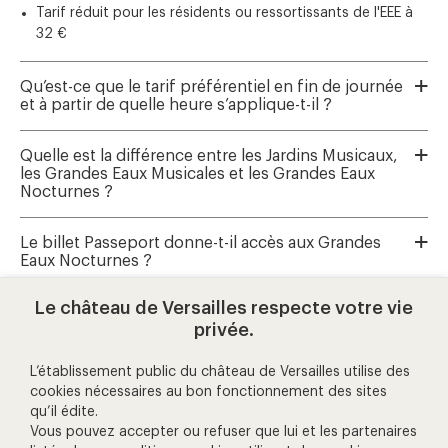
Tarif réduit pour les résidents ou ressortissants de l'EEE à
32 €
Qu’est-ce que le tarif préférentiel en fin de journée
et à partir de quelle heure s’applique-t-il ?
Quelle est la différence entre les Jardins Musicaux,
les Grandes Eaux Musicales et les Grandes Eaux
Nocturnes ?
Le billet Passeport donne-t-il accès aux Grandes
Eaux Nocturnes ?
Le château de Versailles respecte votre vie
Où réserver les Grandes Eaux Musicales et les
privée.
Jardins Musicaux ?
L’établissement public du château de Versailles utilise des
cookies nécessaires au bon fonctionnement des sites
qu’il édite.
aide et contact
Vous pouvez accepter ou refuser que lui et les partenaires