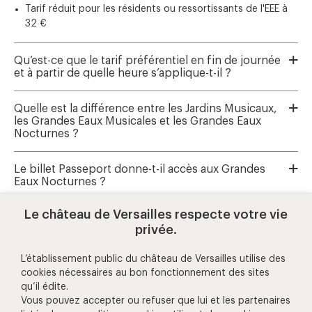
Tarif réduit pour les résidents ou ressortissants de l'EEE à
32 €
Qu’est-ce que le tarif préférentiel en fin de journée
et à partir de quelle heure s’applique-t-il ?
Quelle est la différence entre les Jardins Musicaux,
les Grandes Eaux Musicales et les Grandes Eaux
Nocturnes ?
Le billet Passeport donne-t-il accès aux Grandes
Eaux Nocturnes ?
Le château de Versailles respecte votre vie
Où réserver les Grandes Eaux Musicales et les
privée.
Jardins Musicaux ?
L’établissement public du château de Versailles utilise des
cookies nécessaires au bon fonctionnement des sites
qu’il édite.
aide et contact
Vous pouvez accepter ou refuser que lui et les partenaires