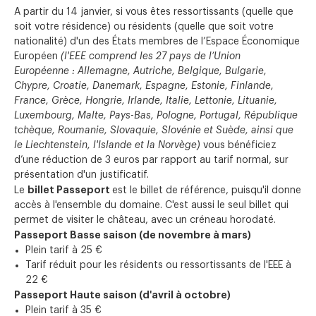
A partir du 14 janvier, si vous êtes ressortissants (quelle que
soit votre résidence) ou résidents (quelle que soit votre
nationalité) d'un des États membres de l’Espace Économique
Européen
(l'EEE comprend les 27 pays de l’Union
Européenne : Allemagne, Autriche, Belgique, Bulgarie,
Chypre, Croatie, Danemark, Espagne, Estonie, Finlande,
France, Grèce, Hongrie, Irlande, Italie, Lettonie, Lituanie,
Luxembourg, Malte, Pays-Bas, Pologne, Portugal, République
tchèque, Roumanie, Slovaquie, Slovénie et Suède, ainsi que
le Liechtenstein, l'Islande et la Norvège)
vous bénéficiez
d’une réduction de 3 euros par rapport au tarif normal, sur
présentation d'un justificatif.
billet Passeport
Le
est le billet de référence, puisqu'il donne
accès à l'ensemble du domaine. C'est aussi le seul billet qui
permet de visiter le château, avec un créneau horodaté.
Passeport Basse saison (de novembre à mars)
Plein tarif à 25 €
Tarif réduit pour les résidents ou ressortissants de l'EEE à
22 €
Passeport Haute saison (d'avril à octobre)
Plein tarif à 35 €