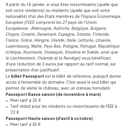
A partir du 14 janvier, si vous êtes ressortissants (quelle que
soit votre résidence) ou résidents (quelle que soit votre
nationalité) d'un des États membres de l’Espace Économique
Européen
(l'EEE comprend les 27 pays de l’Union
Européenne : Allemagne, Autriche, Belgique, Bulgarie,
Chypre, Croatie, Danemark, Espagne, Estonie, Finlande,
France, Grèce, Hongrie, Irlande, Italie, Lettonie, Lituanie,
Luxembourg, Malte, Pays-Bas, Pologne, Portugal, République
tchèque, Roumanie, Slovaquie, Slovénie et Suède, ainsi que
le Liechtenstein, l'Islande et la Norvège)
vous bénéficiez
d’une réduction de 3 euros par rapport au tarif normal, sur
présentation d'un justificatif.
billet Passeport
Le
est le billet de référence, puisqu'il donne
accès à l'ensemble du domaine. C'est aussi le seul billet qui
permet de visiter le château, avec un créneau horodaté.
Passeport Basse saison (de novembre à mars)
Plein tarif à 25 €
Tarif réduit pour les résidents ou ressortissants de l'EEE à
22 €
Passeport Haute saison (d'avril à octobre)
Plein tarif à 35 €