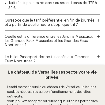
Tarif réduit pour les résidents ou ressortissants de l'EEE à
32 €
Qu’est-ce que le tarif préférentiel en fin de journée
et à partir de quelle heure s’applique-t-il ?
Quelle est la différence entre les Jardins Musicaux,
les Grandes Eaux Musicales et les Grandes Eaux
Nocturnes ?
Le billet Passeport donne-t-il accès aux Grandes
Eaux Nocturnes ?
Le château de Versailles respecte votre vie
Où réserver les Grandes Eaux Musicales et les
privée.
Jardins Musicaux ?
L’établissement public du château de Versailles utilise des
cookies nécessaires au bon fonctionnement des sites
qu’il édite.
aide et contact
Vous pouvez accepter ou refuser que lui et les partenaires