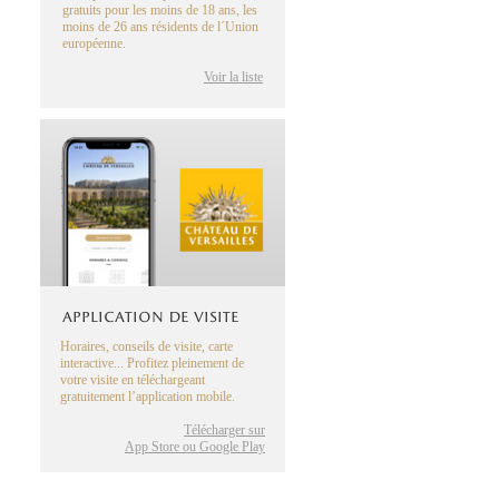
gratuits pour les moins de 18 ans, les
moins de 26 ans résidents de l´Union
européenne.
Voir la liste
APPLICATION DE VISITE
Horaires, conseils de visite, carte
interactive... Profitez pleinement de
votre visite en téléchargeant
gratuitement l’application mobile.
Télécharger sur
App Store ou Google Play