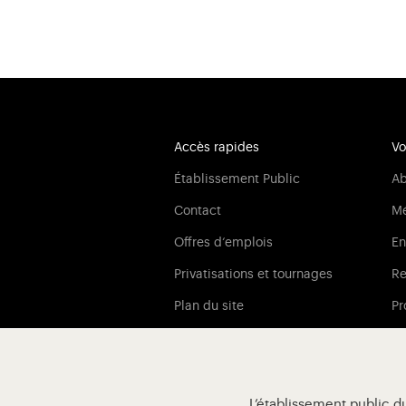
Accès rapides
Vo
Établissement Public
A
Contact
M
Offres d‘emplois
En
Privatisations et tournages
Re
Plan du site
Pr
Conditions générales de vente
As
Crédits
Gestion des cookies
L’établissement public d