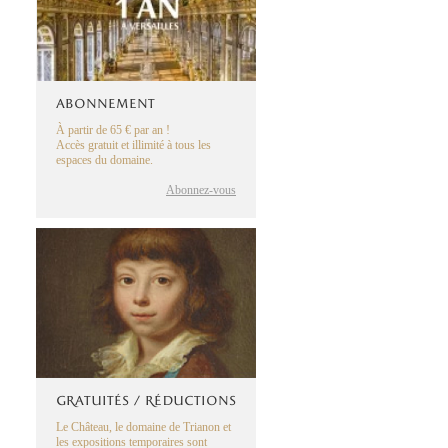
ABONNEMENT
À partir de 65 € par an !
Accès gratuit et illimité à tous les
espaces du domaine.
Abonnez-vous
GRATUITÉS / RÉDUCTIONS
Le Château, le domaine de Trianon et
les expositions temporaires sont