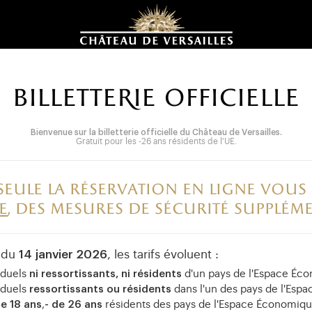
BILLETTERIE OFFICIELLE
Bienvenue sur la billetterie officielle du Château de Versailles.
Gratuit pour les -26 ans résidents de l'UE.
seule la réservation en ligne vous
e
, des mesures de sécurité suppléme
r du
14 janvier 2026
, les tarifs évoluent :
viduels
ni ressortissants, ni résidents
d'un pays de l'Espace Éc
viduels
ressortissants ou résidents
dans l'un des pays de l'Esp
de 18 ans
,
- de 26 ans
résidents des pays de l'Espace Économiq