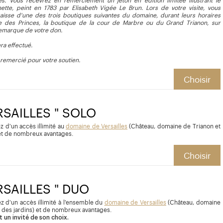
s. Vous recevrez en remerciement un jeton en édition limitée illustrant le
inette, peint en 1783 par Elisabeth Vigée Le
Brun. Lors de votre visite, vous
 caisse d'une des trois boutiques suivantes du domaine, durant leurs horaires
rie des Princes, la boutique de la cour de Marbre ou du Grand Trianon, sur
remarque de votre don.
ra effectué.
emercié pour votre soutien.
Choisir
ERSAILLES " SOLO
z d'un accès illimité au
domaine de Versailles
(Château, domaine de Trianon et
 et de nombreux avantages.
Choisir
ERSAILLES " DUO
z d'un accès illimité à l'ensemble du
domaine de Versailles
(Château, domaine
 des jardins) et de nombreux avantages.
 un invité de son choix.