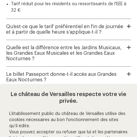
Tarif réduit pour les résidents ou ressortissants de l'EEE à
32 €
Qu’est-ce que le tarif préférentiel en fin de journée
et à partir de quelle heure s’applique-t-il ?
Quelle est la différence entre les Jardins Musicaux,
les Grandes Eaux Musicales et les Grandes Eaux
Nocturnes ?
Le billet Passeport donne-t-il accès aux Grandes
Eaux Nocturnes ?
Le château de Versailles respecte votre vie
Où réserver les Grandes Eaux Musicales et les
privée.
Jardins Musicaux ?
L’établissement public du château de Versailles utilise des
cookies nécessaires au bon fonctionnement des sites
qu’il édite.
aide et contact
Vous pouvez accepter ou refuser que lui et les partenaires