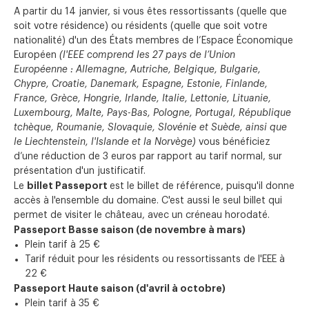
A partir du 14 janvier, si vous êtes ressortissants (quelle que
soit votre résidence) ou résidents (quelle que soit votre
nationalité) d'un des États membres de l’Espace Économique
Européen
(l'EEE comprend les 27 pays de l’Union
Européenne : Allemagne, Autriche, Belgique, Bulgarie,
Chypre, Croatie, Danemark, Espagne, Estonie, Finlande,
France, Grèce, Hongrie, Irlande, Italie, Lettonie, Lituanie,
Luxembourg, Malte, Pays-Bas, Pologne, Portugal, République
tchèque, Roumanie, Slovaquie, Slovénie et Suède, ainsi que
le Liechtenstein, l'Islande et la Norvège)
vous bénéficiez
d’une réduction de 3 euros par rapport au tarif normal, sur
présentation d'un justificatif.
billet Passeport
Le
est le billet de référence, puisqu'il donne
accès à l'ensemble du domaine. C'est aussi le seul billet qui
permet de visiter le château, avec un créneau horodaté.
Passeport Basse saison (de novembre à mars)
Plein tarif à 25 €
Tarif réduit pour les résidents ou ressortissants de l'EEE à
22 €
Passeport Haute saison (d'avril à octobre)
Plein tarif à 35 €