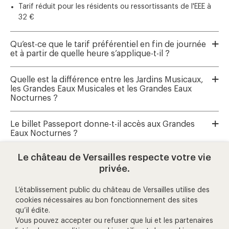
Tarif réduit pour les résidents ou ressortissants de l'EEE à
32 €
Qu’est-ce que le tarif préférentiel en fin de journée
et à partir de quelle heure s’applique-t-il ?
Quelle est la différence entre les Jardins Musicaux,
les Grandes Eaux Musicales et les Grandes Eaux
Nocturnes ?
Le billet Passeport donne-t-il accès aux Grandes
Eaux Nocturnes ?
Le château de Versailles respecte votre vie
Où réserver les Grandes Eaux Musicales et les
privée.
Jardins Musicaux ?
L’établissement public du château de Versailles utilise des
cookies nécessaires au bon fonctionnement des sites
qu’il édite.
aide et contact
Vous pouvez accepter ou refuser que lui et les partenaires