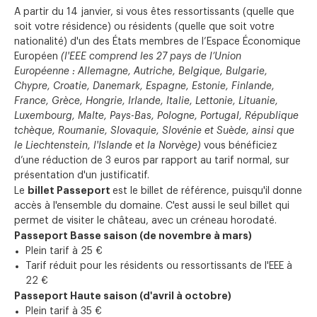
A partir du 14 janvier, si vous êtes ressortissants (quelle que
soit votre résidence) ou résidents (quelle que soit votre
nationalité) d'un des États membres de l’Espace Économique
Européen
(l'EEE comprend les 27 pays de l’Union
Européenne : Allemagne, Autriche, Belgique, Bulgarie,
Chypre, Croatie, Danemark, Espagne, Estonie, Finlande,
France, Grèce, Hongrie, Irlande, Italie, Lettonie, Lituanie,
Luxembourg, Malte, Pays-Bas, Pologne, Portugal, République
tchèque, Roumanie, Slovaquie, Slovénie et Suède, ainsi que
le Liechtenstein, l'Islande et la Norvège)
vous bénéficiez
d’une réduction de 3 euros par rapport au tarif normal, sur
présentation d'un justificatif.
billet Passeport
Le
est le billet de référence, puisqu'il donne
accès à l'ensemble du domaine. C'est aussi le seul billet qui
permet de visiter le château, avec un créneau horodaté.
Passeport Basse saison (de novembre à mars)
Plein tarif à 25 €
Tarif réduit pour les résidents ou ressortissants de l'EEE à
22 €
Passeport Haute saison (d'avril à octobre)
Plein tarif à 35 €