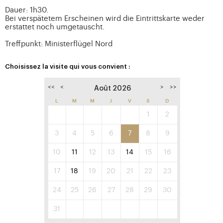
Dauer: 1h30.
Bei verspätetem Erscheinen wird die Eintrittskarte weder
erstattet noch umgetauscht.
Treffpunkt: Ministerflügel Nord
Choisissez la visite qui vous convient :
<<
<
>
>>
Août 2026
L
M
M
J
V
S
D
1
2
3
4
5
6
7
8
9
10
11
12
13
14
15
16
17
18
19
20
21
22
23
24
25
26
27
28
29
30
31