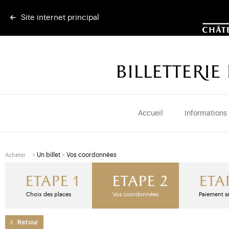
Site internet principal
BILLETTERI
Accueil
Informations
>
Un billet
>
Vos coordonnées
Acheter
Etape 1
Etape 2
Eta
Choix des places
Vos coordonnées
Paiement s
Retour