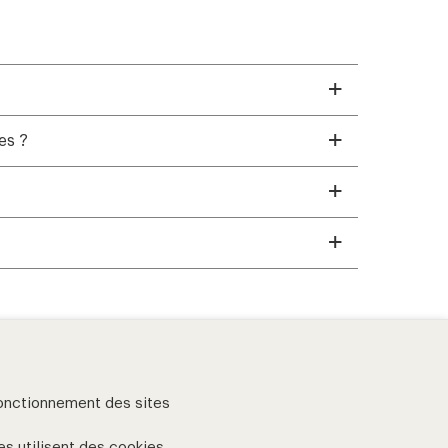
es ?
fonctionnement des sites
eries
es
utilisent des cookies