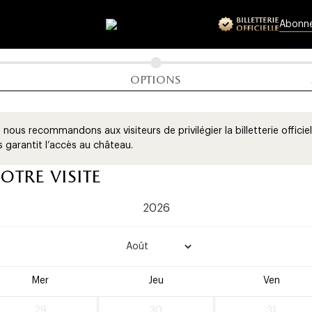
letterie offici
Abonn
âteau de vers
options
x, nous recommandons aux visiteurs de privilégier la billetterie offic
us garantit l’accès au château.
otre visite
Mer
Jeu
Ven
29
30
31