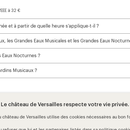
l'EEE à 32 €
née et à partir de quelle heure s’applique-t-il ?
caux, les Grandes Eaux Musicales et les Grandes Eaux Nocturn
es Eaux Nocturnes ?
ardins Musicaux ?
Le château de Versailles respecte votre vie privée.
u château de Versailles utilise des cookies nécessaires au bon 
autres billett
refuser que lui et les partenaires listés dans sa
politique cooki