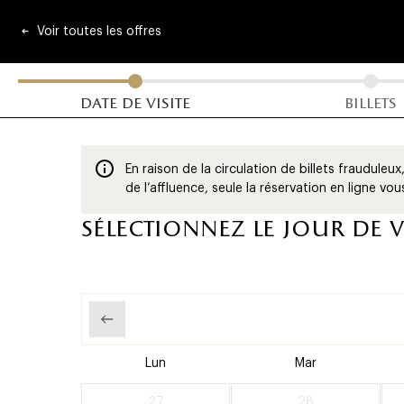
bil
Skip
menu
Panneau de gestion des cookies
to
Voir toutes les offres
-
main
content
du ch
main
date de visite
billets
En raison de la circulation de billets frauduleu
de l’affluence, seule la réservation en ligne vo
sélectionnez le jour de v
Lun
Mar
27
28