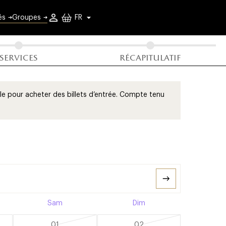
elle
és
Groupes
ailles
services
récapitulatif
ielle pour acheter des billets d’entrée. Compte tenu
Sam
Dim
01
02