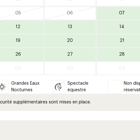
05
06
07
12
13
14
19
20
21
26
27
28
02
03
04
Grandes Eaux
Spectacle
Non dis
Nocturnes
équestre
réserva
curité supplémentaires sont mises en place.