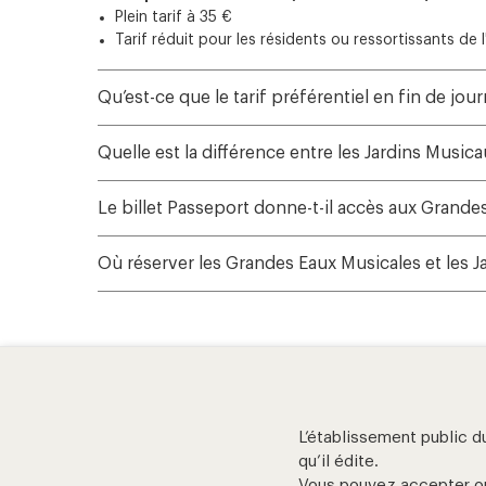
Plein tarif à 35 €
Tarif réduit pour les résidents ou ressortissants de 
Qu’est-ce que le tarif préférentiel en fin de jour
Quelle est la différence entre les Jardins Musi
Le billet Passeport donne-t-il accès aux Grand
Où réserver les Grandes Eaux Musicales et les J
L’établissement public d
aide et contact
qu’il édite.
Vous pouvez accepter ou 