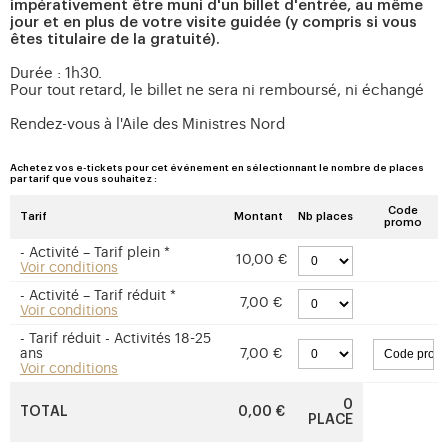
impérativement être muni d'un billet d'entrée, au même
jour et en plus de votre visite guidée (y compris si vous
êtes titulaire de la gratuité).
Durée : 1h30.
Pour tout retard, le billet ne sera ni remboursé, ni échangé
Rendez-vous à l'Aile des Ministres Nord
Achetez vos e-tickets pour cet événement en sélectionnant le nombre de places
par tarif que vous souhaitez :
Code
Tarif
Montant
Nb places
promo
- Activité – Tarif plein *
10,00 €
Voir conditions
- Activité – Tarif réduit *
7,00 €
Voir conditions
- Tarif réduit - Activités 18-25
ans
7,00 €
Voir conditions
0
TOTAL
0,00 €
PLACE