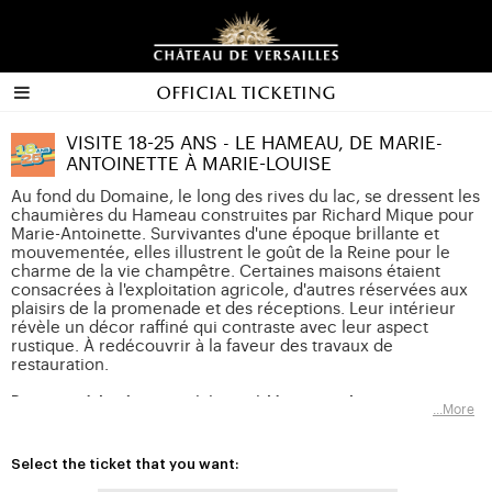
Official ticketing
VISITE 18-25 ANS - LE HAMEAU, DE MARIE-
ANTOINETTE À MARIE-LOUISE
Au fond du Domaine, le long des rives du lac, se dressent les
chaumières du Hameau construites par Richard Mique pour
Marie-Antoinette. Survivantes d'une époque brillante et
mouvementée, elles illustrent le goût de la Reine pour le
charme de la vie champêtre. Certaines maisons étaient
consacrées à l'exploitation agricole, d'autres réservées aux
plaisirs de la promenade et des réceptions. Leur intérieur
révèle un décor raffiné qui contraste avec leur aspect
rustique. À redécouvrir à la faveur des travaux de
restauration.
Pour accéder à votre visite guidée, vous devez
...More
impérativement être muni d'un billet d'entrée, au même
jour et en plus de votre visite guidée (y compris si vous
êtes titulaire de la gratuité).
Select the ticket that you want: