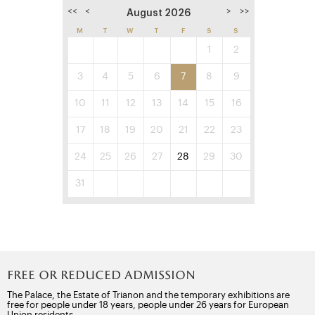
Durée : 1h30.
<<
<
>
>>
August 2026
Pour tout retard, le billet ne sera ni remboursé, ni échangé
M
T
W
T
F
S
S
Rendez-vous à l'Accueil du Petit Trianon
1
2
3
4
5
6
7
8
9
10
11
12
13
14
15
16
17
18
19
20
21
22
23
24
25
26
27
28
29
30
31
Free or reduced admission
The Palace, the Estate of Trianon and the temporary exhibitions are
free for people under 18 years, people under 26 years for European
Union residents.