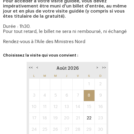
Pour accéder à votre visite guidée, vous devez
impérativement être muni d'un billet d'entrée, au même
jour et en plus de votre visite guidée (y compris si vous
êtes titulaire de la gratuité).
Durée : 1h30.
Pour tout retard, le billet ne sera ni remboursé, ni échangé
Rendez-vous à l'Aile des Ministres Nord
Choisissez la visite qui vous convient :
<<
<
>
>>
Août 2026
L
M
M
J
V
S
D
1
2
3
4
5
6
7
8
9
10
11
12
13
14
15
16
17
18
19
20
21
22
23
24
25
26
27
28
29
30