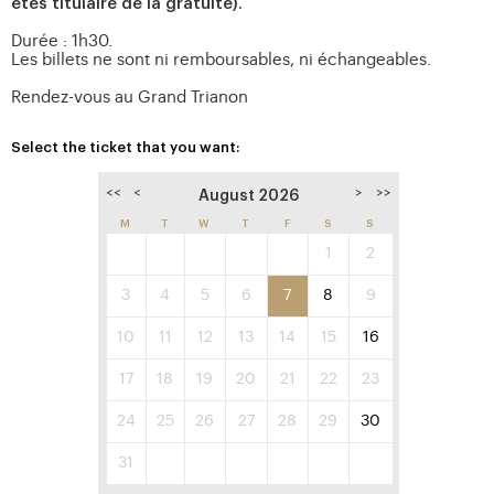
êtes titulaire de la gratuité).
Durée : 1h30.
Les billets ne sont ni remboursables, ni échangeables.
Rendez-vous au Grand Trianon
Select the ticket that you want:
<<
<
>
>>
August 2026
M
T
W
T
F
S
S
1
2
3
4
5
6
7
8
9
10
11
12
13
14
15
16
17
18
19
20
21
22
23
24
25
26
27
28
29
30
31